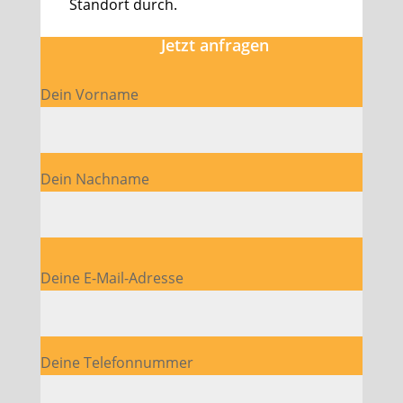
Standort durch.
Jetzt anfragen
Dein Vorname
Dein Nachname
Bitte lasse dieses Feld leer.
Deine E-Mail-Adresse
Deine Telefonnummer