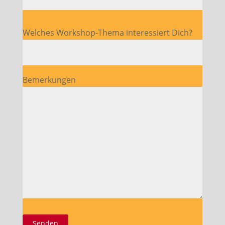
Bitte lasse dieses Feld leer.
Welches Workshop-Thema interessiert Dich?
Bemerkungen