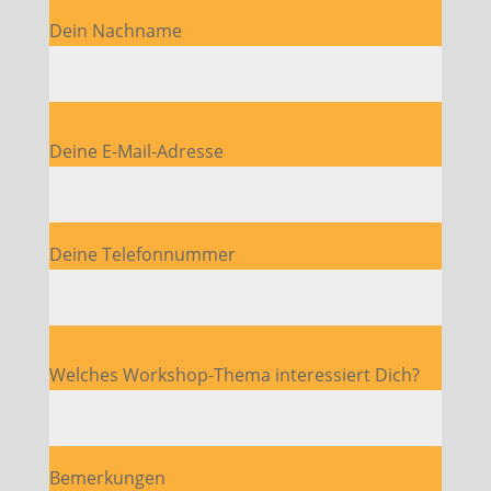
Dein Nachname
Bitte lasse dieses Feld leer.
Deine E-Mail-Adresse
Deine Telefonnummer
Bitte lasse dieses Feld leer.
Welches Workshop-Thema interessiert Dich?
Bemerkungen