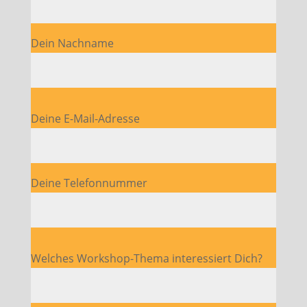
Dein Nachname
Bitte lasse dieses Feld leer.
Deine E-Mail-Adresse
Deine Telefonnummer
Bitte lasse dieses Feld leer.
Welches Workshop-Thema interessiert Dich?