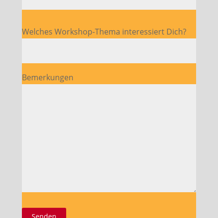
Bitte lasse dieses Feld leer.
Welches Workshop-Thema interessiert Dich?
Bemerkungen