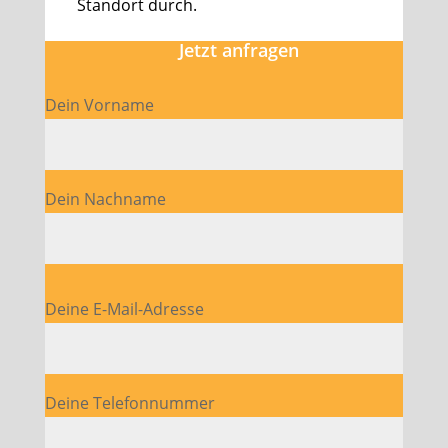
Standort durch.
Jetzt anfragen
Dein Vorname
Dein Nachname
Bitte lasse dieses Feld leer.
Deine E-Mail-Adresse
Deine Telefonnummer