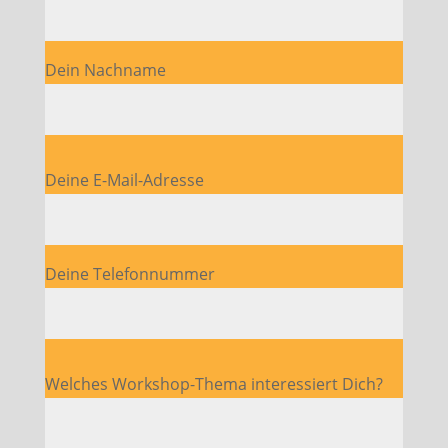
Dein Nachname
Bitte lasse dieses Feld leer.
Deine E-Mail-Adresse
Deine Telefonnummer
Bitte lasse dieses Feld leer.
Welches Workshop-Thema interessiert Dich?