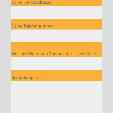
Bitte lasse dieses Feld leer.
Deine E-Mail-Adresse
Deine Telefonnummer
Bitte lasse dieses Feld leer.
Welches Workshop-Thema interessiert Dich?
Bemerkungen